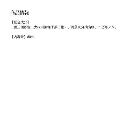
商品情報
【配合成分】
二価三価鉄塩（大根白菜種子抽出物）、海藻灰分抽出物、ユビキノン
【内容量】80ml
0120-77-0
お電話でのご注文・
問い合わせ先
株式会社スリンビ―里佳田中
〒550-0005 大阪市西区西本町1-6-2 阿波堀ビル8F TEL：
06-6556-6358
/ 
営業時間 9：00〜18：00 定休日：土日祝
© RIKA TA